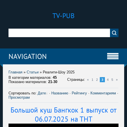
TV-PUB
NAVIGATION
Главная
»
Статьи
»
Реалити-Шоу 2025
В категории материалов
:
45
Страницы
:
«
1
2
3
4
5
»
Показано материалов
:
21-30
Сортировать по
:
Дате
·
Названию
·
Рейтингу
·
Комментариям
·
Просмотрам
Большой куш Бангкок 1 выпуск от
06.07.2025 на ТНТ