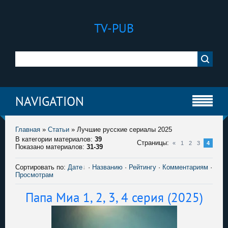
TV-PUB
NAVIGATION
Главная
»
Статьи
»
Лучшие русские сериалы 2025
В категории материалов
:
39
Страницы
:
«
1
2
3
4
Показано материалов
:
31-39
Сортировать по
:
Дате
·
Названию
·
Рейтингу
·
Комментариям
·
Просмотрам
Папа Миа 1, 2, 3, 4 серия (2025)