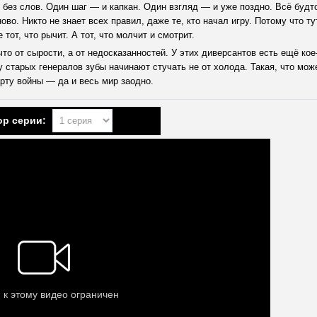
ти без слов. Один шаг — и капкан. Один взгляд — и уже поздно. Всё будт
во. Никто не знает всех правил, даже те, кто начал игру. Потому что ту
 тот, что рычит. А тот, что молчит и смотрит.
что от сырости, а от недосказанностей. У этих диверсантов есть ещё кое
й у старых генералов зубы начинают стучать не от холода. Такая, что мож
рту войны — да и весь мир заодно.
р серии: