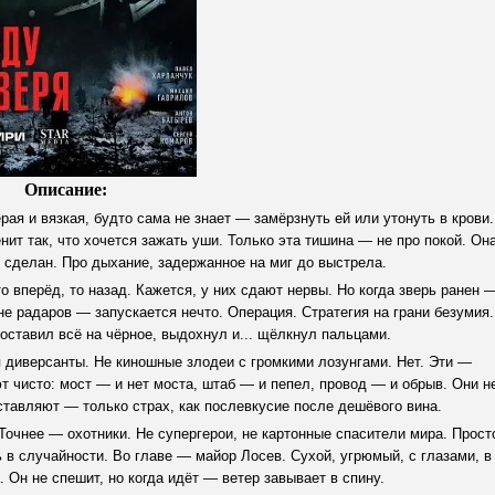
Описание:
ая и вязкая, будто сама не знает — замёрзнуть ей или утонуть в крови.
енит так, что хочется зажать уши. Только эта тишина — не про покой. Он
е сделан. Про дыхание, задержанное на миг до выстрела.
 вперёд, то назад. Кажется, у них сдают нервы. Но когда зверь ранен 
не радаров — запускается нечто. Операция. Стратегия на грани безумия.
оставил всё на чёрное, выдохнул и... щёлкнул пальцами.
 диверсанты. Не киношные злодеи с громкими лозунгами. Нет. Эти —
т чисто: мост — и нет моста, штаб — и пепел, провод — и обрыв. Они н
ставляют — только страх, как послевкусие после дешёвого вина.
Точнее — охотники. Не супергерои, не картонные спасители мира. Прост
 в случайности. Во главе — майор Лосев. Сухой, угрюмый, с глазами, в
 Он не спешит, но когда идёт — ветер завывает в спину.