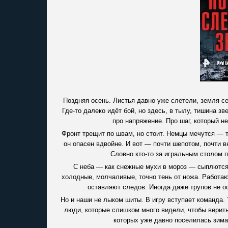
Поздняя осень. Листья давно уже слетели, земля сер
Где-то далеко идёт бой, но здесь, в тылу, тишина зв
про напряжение. Про шаг, который н
Фронт трещит по швам, но стоит. Немцы мечутся — то
он опасен вдвойне. И вот — почти шепотом, почти в
Словно кто-то за игральным столом п
С неба — как снежные мухи в мороз — сыплются
холодные, молчаливые, точно тень от ножа. Работаю
оставляют следов. Иногда даже трупов не о
Но и наши не лыком шиты. В игру вступает команда. 
люди, которые слишком много видели, чтобы верить
которых уже давно поселилась зима.