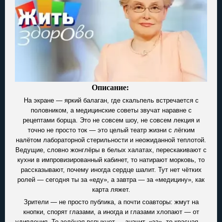
Описание:
На экране — яркий балаган, где скальпель встречается с
половником, а медицинские советы звучат наравне с
рецептами борща. Это не совсем шоу, не совсем лекция и
точно не просто ток — это целый театр жизни с лёгким
налётом лабораторной стерильности и неожиданной теплотой.
Ведущие, словно жонглёры в белых халатах, перескакивают с
кухни в импровизированный кабинет, то натирают морковь, то
рассказывают, почему иногда сердце шалит. Тут нет чётких
ролей — сегодня ты за «еду», а завтра — за «медицину», как
карта ляжет.
Зрители — не просто публика, а почти соавторы: жмут на
кнопки, спорят глазами, а иногда и глазами хлопают — от
удивления. То зелёная вспыхнет — значит, «за», то красная —