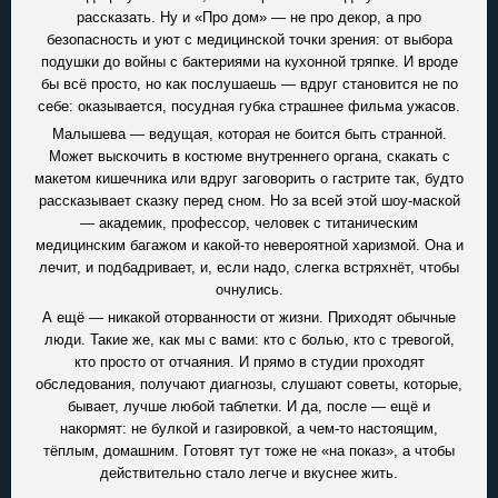
рассказать. Ну и «Про дом» — не про декор, а про
безопасность и уют с медицинской точки зрения: от выбора
подушки до войны с бактериями на кухонной тряпке. И вроде
бы всё просто, но как послушаешь — вдруг становится не по
себе: оказывается, посудная губка страшнее фильма ужасов.
Малышева — ведущая, которая не боится быть странной.
Может выскочить в костюме внутреннего органа, скакать с
макетом кишечника или вдруг заговорить о гастрите так, будто
рассказывает сказку перед сном. Но за всей этой шоу-маской
— академик, профессор, человек с титаническим
медицинским багажом и какой-то невероятной харизмой. Она и
лечит, и подбадривает, и, если надо, слегка встряхнёт, чтобы
очнулись.
А ещё — никакой оторванности от жизни. Приходят обычные
люди. Такие же, как мы с вами: кто с болью, кто с тревогой,
кто просто от отчаяния. И прямо в студии проходят
обследования, получают диагнозы, слушают советы, которые,
бывает, лучше любой таблетки. И да, после — ещё и
накормят: не булкой и газировкой, а чем-то настоящим,
тёплым, домашним. Готовят тут тоже не «на показ», а чтобы
действительно стало легче и вкуснее жить.