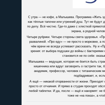
С утра — не кофе, а Малышева. Программа «Жить зд
как тёплые тапочки или утренний душ. Тут не будут 
по делу. Всё честно. Где-то даже с хлесткой прямотой
экрана, а родной челов
Четыре рубрики. Четыре стороны света здоровья. «Пр
развалиной. «Про еду» — не просто о морковке, а п
чём врачи не всегда успевают рассказать. Ну и «П
зрения: от выбора подушки до войны с бактериями 
становится не по себе: оказ
Малышева — ведущая, которая не боится быть стран
кишечника или вдруг заговорить о гастрите так,
академик, профессор, человек с титаническим ме
подбадривает, и, есл
А ещё — никакой оторванности от жизни. Приходят о
просто от отчаяния. И прямо в студии проходят обс
любой таблетки. И да, после — ещё и накормят: не б
тоже не «на показ», а чт