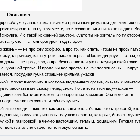
Описание:
орово!» уже давно стала таким же привычным ритуалом для миллионов
драматизировать на пустом месте, но и розовые очки никто не выдаст. Вс
 хирурга. И с такой искренней заботой, будто ты не зритель по ту сторо
ек на кухне — с температурой, под пледом.
о жизнь» — не про философию, а про то, как спать, чтобы не просыпать
очему, к примеру, каша утром спасает нервы. «Про медицину» — о том, о
ро дом» — не про декор, а про безопасность и уют с медицинской точки
на кухонной тряпке. И вроде бы всё просто, но как послушаешь — вдруг
ывается, посудная губка страшнее фильма ужасов.
ной. Может выскочить в костюме внутреннего органа, скакать с макето
 будто рассказывает сказку перед сном. Но за всей этой шоу-маской —
дицинским багажом и какой-то невероятной харизмой. Она и лечит, и
и надо, слегка встряхнёт, чтобы очнулись.
бычные люди. Такие же, как мы с вами: кто с болью, кто с тревогой, кто
ледования, получают диагнозы, слушают советы, которые, бывает, лучше
улкой и газировкой, а чем-то настоящим, тёплым, домашним. Готовят ту
обы действительно стало легче и вкуснее жить.