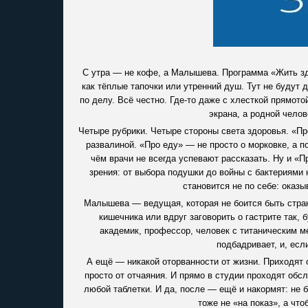
С утра — не кофе, а Малышева. Программа «Жить зд
как тёплые тапочки или утренний душ. Тут не будут 
по делу. Всё честно. Где-то даже с хлесткой прямотой
экрана, а родной челов
Четыре рубрики. Четыре стороны света здоровья. «Пр
развалиной. «Про еду» — не просто о морковке, а п
чём врачи не всегда успевают рассказать. Ну и «П
зрения: от выбора подушки до войны с бактериями 
становится не по себе: оказ
Малышева — ведущая, которая не боится быть стран
кишечника или вдруг заговорить о гастрите так,
академик, профессор, человек с титаническим ме
подбадривает, и, есл
А ещё — никакой оторванности от жизни. Приходят о
просто от отчаяния. И прямо в студии проходят обс
любой таблетки. И да, после — ещё и накормят: не б
тоже не «на показ», а чт