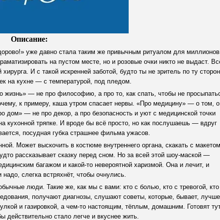
Описание:
орово!» уже давно стала таким же привычным ритуалом для миллионов
драматизировать на пустом месте, но и розовые очки никто не выдаст. Вс
 хирурга. И с такой искренней заботой, будто ты не зритель по ту сторо
ек на кухне — с температурой, под пледом.
о жизнь» — не про философию, а про то, как спать, чтобы не просыпать
очему, к примеру, каша утром спасает нервы. «Про медицину» — о том, о
ро дом» — не про декор, а про безопасность и уют с медицинской точки
на кухонной тряпке. И вроде бы всё просто, но как послушаешь — вдруг
ывается, посудная губка страшнее фильма ужасов.
ной. Может выскочить в костюме внутреннего органа, скакать с макето
 будто рассказывает сказку перед сном. Но за всей этой шоу-маской —
дицинским багажом и какой-то невероятной харизмой. Она и лечит, и
и надо, слегка встряхнёт, чтобы очнулись.
бычные люди. Такие же, как мы с вами: кто с болью, кто с тревогой, кто
ледования, получают диагнозы, слушают советы, которые, бывает, лучше
улкой и газировкой, а чем-то настоящим, тёплым, домашним. Готовят ту
обы действительно стало легче и вкуснее жить.