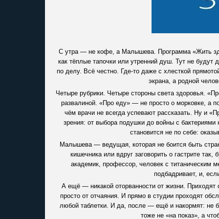
С утра — не кофе, а Малышева. Программа «Жить зд
как тёплые тапочки или утренний душ. Тут не будут 
по делу. Всё честно. Где-то даже с хлесткой прямотой
экрана, а родной челов
Четыре рубрики. Четыре стороны света здоровья. «Пр
развалиной. «Про еду» — не просто о морковке, а п
чём врачи не всегда успевают рассказать. Ну и «П
зрения: от выбора подушки до войны с бактериями 
становится не по себе: оказ
Малышева — ведущая, которая не боится быть стран
кишечника или вдруг заговорить о гастрите так,
академик, профессор, человек с титаническим ме
подбадривает, и, есл
А ещё — никакой оторванности от жизни. Приходят о
просто от отчаяния. И прямо в студии проходят обс
любой таблетки. И да, после — ещё и накормят: не б
тоже не «на показ», а чт