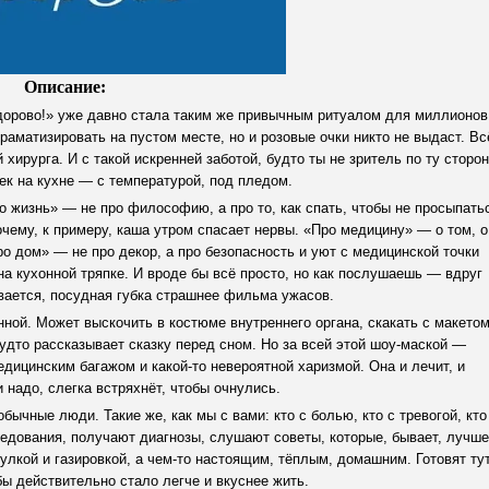
Описание:
орово!» уже давно стала таким же привычным ритуалом для миллионов
драматизировать на пустом месте, но и розовые очки никто не выдаст. Вс
 хирурга. И с такой искренней заботой, будто ты не зритель по ту сторо
ек на кухне — с температурой, под пледом.
о жизнь» — не про философию, а про то, как спать, чтобы не просыпать
очему, к примеру, каша утром спасает нервы. «Про медицину» — о том, о
ро дом» — не про декор, а про безопасность и уют с медицинской точки
на кухонной тряпке. И вроде бы всё просто, но как послушаешь — вдруг
ывается, посудная губка страшнее фильма ужасов.
ной. Может выскочить в костюме внутреннего органа, скакать с макето
 будто рассказывает сказку перед сном. Но за всей этой шоу-маской —
дицинским багажом и какой-то невероятной харизмой. Она и лечит, и
и надо, слегка встряхнёт, чтобы очнулись.
бычные люди. Такие же, как мы с вами: кто с болью, кто с тревогой, кто
ледования, получают диагнозы, слушают советы, которые, бывает, лучше
улкой и газировкой, а чем-то настоящим, тёплым, домашним. Готовят ту
обы действительно стало легче и вкуснее жить.