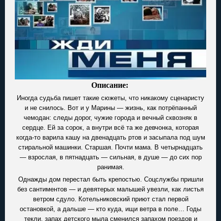
Описание:
Иногда судьба пишет такие сюжеты, что никакому сценаристу
и не снилось. Вот и у Марины — жизнь, как потрёпанный
чемодан: следы дорог, чужие города и вечный сквозняк в
сердце. Ей за сорок, а внутри всё та же девчонка, которая
когда-то варила кашу на двенадцать ртов и засыпала под шум
стиральной машинки. Старшая. Почти мама. В четырнадцать
— взрослая, в пятнадцать — сильная, в душе — до сих пор
ранимая.
Однажды дом перестал быть крепостью. Соцслужбы пришли
без сантиментов — и девятерых малышей увезли, как листья
ветром сдуло. Котельниковский приют стал первой
остановкой, а дальше — кто куда, ищи ветра в поле… Годы
текли, запах детского мыла сменился запахом поездов и