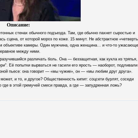
Описание:
етонных стенах обычного подъезда. Там, где обычно пахнет сыростью и
сь сцена, от которой мороз по коже. 15 минут. Не абстрактное «четверть
ном объективе камеры. Один мужчина, одна женщина… и что-то ужасающ
еравное между ними.
разучившийся различать боль. Она — беззащитная, как кукла из тряпья,
ри". Её попытки вырваться не гасили его ярость — наоборот, подливали
урной пьесе: она говорит — «мы чужие», он — «мы любим друг друга».
может, и то, и другое? Общественность кипит: соцсети бурлят, соседи
 где в этой гремучей смеси правда, а где — запудренная ложь?