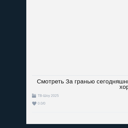
Смотреть За гранью сегодняшни
хо
ТВ-Шоу 2025
0.0
/
0