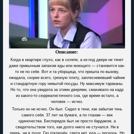
Описание:
Когда в квартире глухо, как в склепе, а из-под двери не тянет
даже привычным запахом еды или моющего — становится как-
то не по себе. Вот и та уборщица, что пришла по вызову,
ожидала, скорее всего, грязную плиту, заплесневевший чайник
и стандартную гору немытой посуды. Ну максимум тараканы.
Но то, что она увидела за этими дверями, смахивало на кадр
из какого-то сюрреалистичного сна, где время встало, а
человек — исчез.
Только он не исчез. Он был. Сидел в тени, как забытая тень
самого себя. 37 лет на бумаге, а по глазам — век
одиночества. Беспорядок был не просто бардаком, а
свидетельством того, как долго никто не стучался. Ни в
дверь, ни в душу. Газ отключён, света нет, еда — роскошь. Но