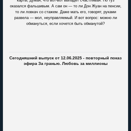
карты, думая, что вот-вот выпадет счастливая. Но туз
оказался фальшивым. А сам он — то ли Дон Жуан на пенсии,
то ли ловкач со стажем. Даже мать его, говорят, руками
развела — мол, неуправляемый. И вот вопрос: можно ли
обмануться, если хочется быть обманутой?
Сегодняшний выпуск от 12.06.2025 - повторный показ
эфира За гранью. Любовь за миллионы