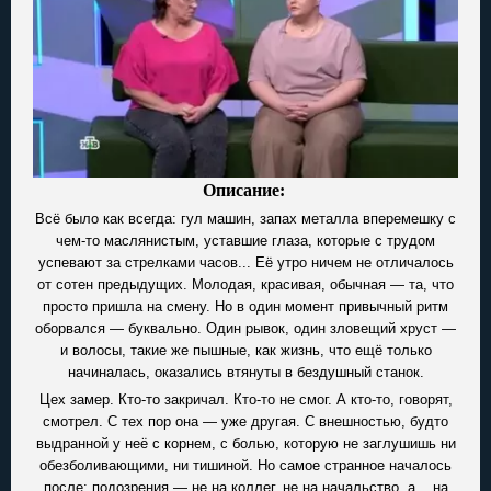
Описание:
Всё было как всегда: гул машин, запах металла вперемешку с
чем-то маслянистым, уставшие глаза, которые с трудом
успевают за стрелками часов... Её утро ничем не отличалось
от сотен предыдущих. Молодая, красивая, обычная — та, что
просто пришла на смену. Но в один момент привычный ритм
оборвался — буквально. Один рывок, один зловещий хруст —
и волосы, такие же пышные, как жизнь, что ещё только
начиналась, оказались втянуты в бездушный станок.
Цех замер. Кто-то закричал. Кто-то не смог. А кто-то, говорят,
смотрел. С тех пор она — уже другая. С внешностью, будто
выдранной у неё с корнем, с болью, которую не заглушишь ни
обезболивающими, ни тишиной. Но самое странное началось
после: подозрения — не на коллег, не на начальство, а... на