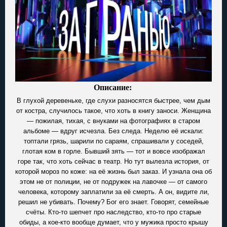
Описание:
В глухой деревеньке, где слухи разносятся быстрее, чем дым
от костра, случилось такое, что хоть в книгу заноси. Женщина
— пожилая, тихая, с внуками на фотографиях в старом
альбоме — вдруг исчезла. Без следа. Неделю её искали:
топтали грязь, шарили по сараям, спрашивали у соседей,
глотая ком в горле. Бывший зять — тот и вовсе изображал
горе так, что хоть сейчас в театр. Но тут вылезла история, от
которой мороз по коже: на её жизнь был заказ. И узнала она об
этом не от полиции, не от подружек на лавочке — от самого
человека, которому заплатили за её смерть. А он, видите ли,
решил не убивать. Почему? Бог его знает. Говорят, семейные
счёты. Кто-то шепчет про наследство, кто-то про старые
обиды, а кое-кто вообще думает, что у мужика просто крышу