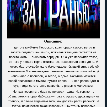
Описание:
Где-то в глубинке Пермского края, среди сырого ветра и
запаха подмёрзшей земли, пожилая женщина пытается не
просто жить — выживать сердцем. Она уже пережила такое,
от чего у любого горло сжимается: похоронила свою дочь. А
потом, будто судьбе мало было ударов, бывший зять увёз её
маленького Матвея — единственного светлячка, который ещё
напоминал о прошлом, о тепле, о доме. Бабушка мечется,
порой сбивается с мысли, путает слова — и всё равно идёт в
суд, надеясь отстоять право быть рядом с мальчиком.
Но, как говорится, беда не приходит одна. На горизонте
объявляется вторая бабушка — тоже с руками, дрожащими от
тревоги, и своим видением того, как должен расти ребёнок. И
тут уж начинается такая катавасия… будто бы взрослые