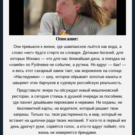
Описание:
Они привыкли к жизни, где шампанское льётся как вода, а
слово «нет» будто стерто из словаря. Детишки богачей, для
которых Монако — что для нас ближайшая дача, а поездка на
«ламбе» по Рублевке не событие, а рутина. Но вдруг — бах! —
и весь этот сахарный замок тает, как мороженое на солнце.
«Наследники» — шоу, которое обрывает золотые канаты и
швыряет этих барчуков в суровую российскую реальность.
Представьте: вчера ты обсуждал новый мишленовский
ресторан, а сегодня стоишь в душной очереди за пособием,
где пахнет дешёвыми пирожками и нервами. Ни охраны, ни
безлимитной карты, ни водителя, который решает твои
капризы. Только ты, твоя растерянность и мир, который не
встанет на цыпочки ради твоих желаний. У кого-то в первый же
день дрогнут руки, сорвётся голос, а кто-то вдруг поймёт, что
жизнь не измеряется брендами.