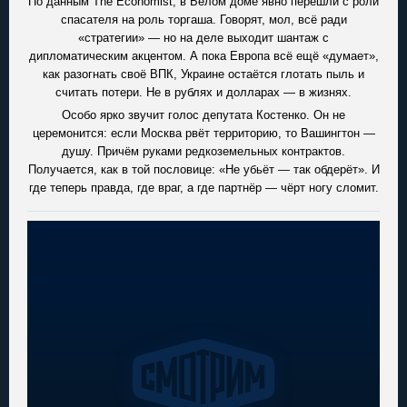
По данным The Economist, в Белом доме явно перешли с роли
спасателя на роль торгаша. Говорят, мол, всё ради
«стратегии» — но на деле выходит шантаж с
дипломатическим акцентом. А пока Европа всё ещё «думает»,
как разогнать своё ВПК, Украине остаётся глотать пыль и
считать потери. Не в рублях и долларах — в жизнях.
Особо ярко звучит голос депутата Костенко. Он не
церемонится: если Москва рвёт территорию, то Вашингтон —
душу. Причём руками редкоземельных контрактов.
Получается, как в той пословице: «Не убьёт — так обдерёт». И
где теперь правда, где враг, а где партнёр — чёрт ногу сломит.