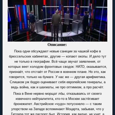
Описание:
Пока одни обсуждают новые санкции за чашкой кофе в
брюссельских кабинетах, другие — копают окопы. И дело тут
не только в географии. Всё чаще звучат заявления, от
которых веет холодом фронтовых сводок: НАТО, оказывается,
признаёт, что отстаёт от России в военном плане. Но это, как
говорится, только на бумаге. У нас же — другая арифметика.
Слишком уж бодро оценивают себя европейские генералы, а
ведь война, как и шахматы, не про оптимизм, а про расчёт.
Пока в Вене нервно морщат лбы, отказываясь от своего
извечного нейтралитета, кто-то в Москве застёгивает
бронежилет. Австрийское «чудо» потускнело — с таким
упорством на Западе вспоминают Моцарта, забывая, что у
Гитлера тот же паспорт был. История, как видно, не учит, а