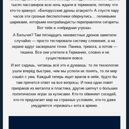
тысяч пассажиров всю ночь ждали в терминале, потому что
кто-то крикнул: «Белорусские дроны атакуют!» А спустя пару
часов эти грозные беспилотники обернулись… гелиевыми
шариками, которыми контрабандисты переправляли сигареты.
Вот тебе и «гибридная угроза».
А Бельгия? Там пятнадцать неизвестных дронов заметили
случайно — просто тестировали систему слежения, а на
экране вдруг засверкали точки. Паника, тревога, а потом —
тишина. Все они улетели в Германию, словно и не
существовали вовсе.
И вот сидишь, читаешь всё это и думаешь: то ли технологии
ушли вперёд быстрее, чем мы успели их понять, то ли мир
сошёл с ума. Каждый теперь ищет врагов в небе, будто бы
там прячется ответ на все вопросы. И пока одни ловят
призраков из металла и пластика, другие шепчут о больших
политических играх за кулисами. Кто-то обвиняет соседей,
кто-то предлагает мир на странных условиях, кто-то даже
умудряется «призвать» кота в армию.