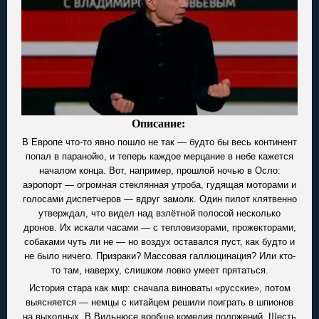
Описание:
В Европе что-то явно пошло не так — будто бы весь континент
попал в паранойю, и теперь каждое мерцание в небе кажется
началом конца. Вот, например, прошлой ночью в Осло:
аэропорт — огромная стеклянная утроба, гудящая моторами и
голосами диспетчеров — вдруг замолк. Один пилот клятвенно
утверждал, что видел над взлётной полосой несколько
дронов. Их искали часами — с тепловизорами, прожекторами,
собаками чуть ли не — но воздух оставался пуст, как будто и
не было ничего. Призраки? Массовая галлюцинация? Или кто-
то там, наверху, слишком ловко умеет прятаться.
История стара как мир: сначала виноваты «русские», потом
выясняется — немцы с китайцем решили поиграть в шпионов
на выходных. В Вильнюсе вообще комедия положений. Шесть