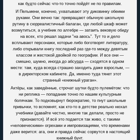
как будто сейчас что-то точно пойдёт не по правилам.
И Пельмени, конечно, ухватывают эту диковинку обеими
руками. Они вечно так: превращают обычную школьную
рутину в сюрреалистичный балаган, где любой шкаф может
возмутиться, а учебник по алгебре — затаить вековую обиду
на всех, кто решал задачи "на авось". Тут то и дело
всплывают персонажи, которые либо боготворят литературу,
либо открывали книгу последний раз где-то между девятым
классом и жестокой двойкой по географии. И все они —
смешно, шумно, иногда до абсурда — сходятся в одном
месте: там, куда всегда страшно заходить даже взрослым, —
в директорском кабинете. Да, именно туда тянет этот
странный «книжный ураган».
Актёры, как заведённые, строчат шутки будто пулемётом: что
ни реплика — попадание точно по нашим культурным
болячкам. То подковырнут бюрократию, то пнут школьные
привычки, то вспомнят, как кто-то в детстве реально нюхал
учебники (давайте честно, многие так делали, просто не
признаются). И всё это подается так живо, с такими
«человеческими» огрехами и импровизациями, что временами
даже верится: ага, они и правда сейчас сорвутся в настоящий
книжный бунт.