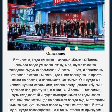
Описание:
Вот честно, когда слышишь название «Книжный Тагил»,
сначала вроде улыбаешься: ну, мол, шутка какая-то,
очередная выдумка пельменей. А потом — бах, и понимаешь,
что попал в странный вихрь, где книги вообще-то не просто
лежат на полках, а нервничают, как живые. Они будто бы
хрипло шуршат страницами, словно возмущаются: «Ну вы и
держали нас, ребятушки, в пыли…». И запах — тот самый,
чуть сладковатый и будто выветрившийся за годы, запах
школьной библиотеки, где на обложках всегда видны отпечатки
чьих-то рук, чуть жирных после булочки из столовки. В этом
шоу он будто возвращается, но с таким странным привкусом…