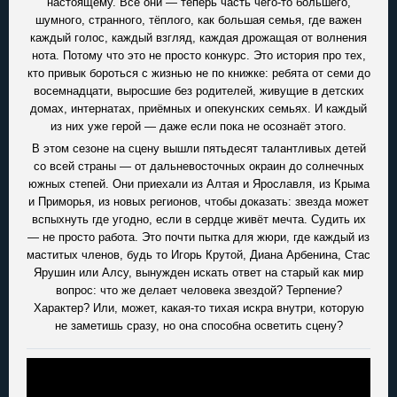
настоящему. Все они — теперь часть чего-то большего,
шумного, странного, тёплого, как большая семья, где важен
каждый голос, каждый взгляд, каждая дрожащая от волнения
нота. Потому что это не просто конкурс. Это история про тех,
кто привык бороться с жизнью не по книжке: ребята от семи до
восемнадцати, выросшие без родителей, живущие в детских
домах, интернатах, приёмных и опекунских семьях. И каждый
из них уже герой — даже если пока не осознаёт этого.
В этом сезоне на сцену вышли пятьдесят талантливых детей
со всей страны — от дальневосточных окраин до солнечных
южных степей. Они приехали из Алтая и Ярославля, из Крыма
и Приморья, из новых регионов, чтобы доказать: звезда может
вспыхнуть где угодно, если в сердце живёт мечта. Судить их
— не просто работа. Это почти пытка для жюри, где каждый из
маститых членов, будь то Игорь Крутой, Диана Арбенина, Стас
Ярушин или Алсу, вынужден искать ответ на старый как мир
вопрос: что же делает человека звездой? Терпение?
Характер? Или, может, какая-то тихая искра внутри, которую
не заметишь сразу, но она способна осветить сцену?