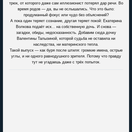
трюк, от которого даже сам иллюзионист потерял дар речи. Во
время родов — да, вы не ослышались. Что это было:
продуманный фокус или чудо без объяснений?
А пока один теряет сознание, другая теряет покой: Екатерина
Волкова подаёт иск... на собственную дочь. И снова —
загадки, обиды, недосказанность. Добавим сюда дочку
Валентины Талызиной, которой судьба не оставила ни
наследства, ни материнского тепла.
Такой выпуск — как буря после штиля: громкие имена, острые
углы, и ни одного равнодушного зрителя. Потому что правду
тут не угадаешь даже с трёх попыток.