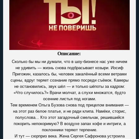
Описание:
Сколько бы мы ни думали, что в шоу-бизнесе нас уже ничем
не удивить — жизнь снова подбрасывает козыри. Иосиф
Пригожин, казалось бы, человек закалённый всеми ветрами
сцены, вдруг теряет сознание прямо посреди съёмок. Камеры
не остановились, звук шёл — и только шёпоты за кадром:
«Что случилось?» Врачи молчат, а слухи множатся, будто
осенние листья под ногами.
Тем временем Ольга Бузова снова под прицелом внимания —
на этот раз белое платье, и не ради клипа. Намёки, сторис,
полуслова... Кто этот загадочный смельчак, решившийся
покорить непокоримую? В воздухе запах кофе и интриги, а
поклонники теряют терпение.
И тут — сюрприз века. Жена Сергея Сафронова устроила