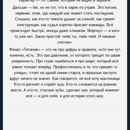
характер — тот самый, который не видно в зеркале.
Дальше — бег, но не тот, что в парке по утрам. Это погоня,
нервная, злая, где каждый шаг может стать последним.
Слышно, как кто-то тяжело дышит за спиной, как гремят
конструкции, как судья коротко бросает команды. Всё
происходит быстро, иногда даже слишком. Моргнул — и кого-
то уже нет. Закон простой: либо ты, либо тебя. И никаких
«потом».
Финал «Титанов» — это не про цифры и правила, хотя они тут,
конечно, есть. Это про давление, от которого трещит по швам
уверенность. Про страх ошибиться и про азарт, который всё
равно толкает вперёд. Профессионалы и те, кто пришёл «с
улицы», стоят на одной линии старта, и прошлые заслуги
вдруг ничего не значат. Как говорится, не всё коту масленица.
Кто-то рискнёт и сорвёт куш. Кто-то сломается на ровном
месте. А кто-то, стиснув зубы, сделает шаг, который изменит
всё — и для себя, и для истории этого шоу.