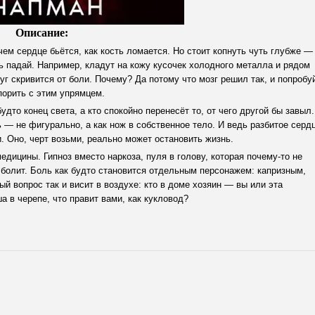
Описание:
ачем сердце бьётся, как кость ломается. Но стоит копнуть чуть глубже —
ть падай. Например, кладут на кожу кусочек холодного металла и рядом
руг скривится от боли. Почему? Да потому что мозг решил так, и попробу
порить с этим упрямцем.
будто конец света, а кто спокойно перенесёт то, от чего другой бы завыл.
— не фигурально, а как нож в собственное тело. И ведь разбитое серд
. Оно, черт возьми, реально может остановить жизнь.
дицины. Гипноз вместо наркоза, пуля в голову, которая почему-то не
 а болит. Боль как будто становится отдельным персонажем: капризным,
й вопрос так и висит в воздухе: кто в доме хозяин — вы или эта
 в черепе, что правит вами, как кукловод?