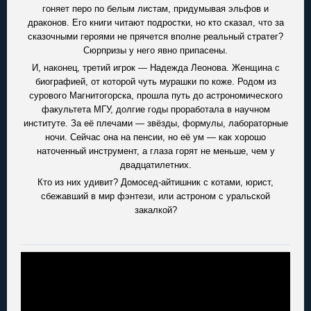
гоняет перо по белым листам, придумывая эльфов и
драконов. Его книги читают подростки, но кто сказал, что за
сказочными героями не прячется вполне реальный стратег?
Сюрпризы у него явно припасены.
И, наконец, третий игрок — Надежда Леонова. Женщина с
биографией, от которой чуть мурашки по коже. Родом из
сурового Магнитогорска, прошла путь до астрономического
факультета МГУ, долгие годы проработала в научном
институте. За её плечами — звёзды, формулы, лабораторные
ночи. Сейчас она на пенсии, но её ум — как хорошо
наточенный инструмент, а глаза горят не меньше, чем у
двадцатилетних.
Кто из них удивит? Домосед-айтишник с котами, юрист,
сбежавший в мир фэнтези, или астроном с уральской
закалкой?