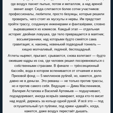
где воздух пахнет пылью, потом и металлом, а над ареной
звенит азарт. Сюда слетаются более сотни участников:
профессионалы, любители, просто безумцы, которые решили
проверить, чего стоят их мускулы и нервы. Им предстоит
пройти трассу, созданную инженерами и фантазёрами, словно
вырвавшимися из комиксов. Каждый этап — отдельная
история: двойная ловушка, где тело превращается в маятник;
восьмигранники, над которыми будто смеётся сама
гравитация; и, наконец, новенький подводный тоннель —
хищно молчаливый, ледяной, беспощадный.
Атлеты ныряют, прыгают, срываются, снова взлетают — будто
ожившие кадры из сна, где человек решил посоревноваться с
собственными страхами. В финале — трёхсекционный
бассейн, вода в котором вспенивается от отчаяния и воли.
Призовой фонд — 5 миллионов рублей, но, кажется, дело
давно не в деньгах. Это реванш — не только против трассы,
но и против самого себя. Ведущие — Дима Масленников,
Валерия Астапова и Василий Артемьев — подшучивают,
подзадоривают, иногда всерьёз замирают, когда кто-то висит
над водой, держась за кольцо одной рукой. И всё это — под
оглушительный гул публики, под крики «давай!», когда,
кажется, даже воздух перестаёт дышать.