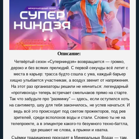
Описание:
Четвёртый сезон «Суперниндзя» возвращается — громко,
дерзко и без всяких прелюдий. С первой секунды всё летит с
места в карьер: трасса будто сошла с ума, каждый барьер
хищно улыбается участникам, а воздух звенит от напряжения.
На этот раз организаторы решили не нянчиться: легендарный
«противоход» теперь встречает смельчаков прямо на старте.
Так что забудьте про “разминку” — здесь, если оступился хоть
на сантиметр, шоу для тебя закончилось, не успев начаться. И
ведь всё это происходит под светом прожекторов, под рев
зрителей, среди всполохов воды и стали. Словно ты не на
телепроекте, а в эпицентре какого-то безумного техно-баттла,
где решают не слова, а прыжки и хватка.
Съёмки традиционно проходят в Минеральных Водах — там,