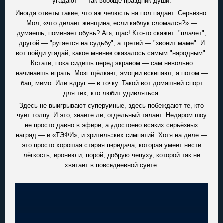
угадают — так вообще праздник души.
Иногда ответы такие, что аж челюсть на пол падает. Серьёзно.
Мол, «что делает женщина, если каблук сломался?» —
думаешь, поменяет обувь? Ага, щас! Кто-то скажет: "плачет",
другой — "ругается на судьбу", а третий — "звонит маме". И
вот пойди угадай, какое мнение оказалось самым "народным".
Кстати, пока сидишь перед экраном — сам невольно
начинаешь играть. Мозг щёлкает, эмоции вскипают, а потом —
бац, мимо. Или вдруг — в точку. Такой вот домашний спорт
для тех, кто любит удивляться.
Здесь не выигрывают суперумные, здесь побеждают те, кто
чует толпу. И это, знаете ли, отдельный талант. Недаром шоу
не просто давно в эфире, а удостоено всяких серьёзных
наград — и «ТЭФИ», и зрительских симпатий. Хотя на деле —
это просто хорошая старая передача, которая умеет нести
лёгкость, иронию и, порой, добрую чепуху, которой так не
хватает в повседневной суете.