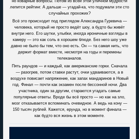
но коварные вопросы. Потом из всей этой уличной мудрости
лепится рейтинг. А дальше — угадай-ка, что подумали эти сто
случайных прохожих?
Всё это происходит под приглядом Александра Гуревича —
человека, который не просто ведёт шоу, а будто бы живёт
внутри него. Его шутки, улыбки, иногда ироничные взгляды в
камеру — это как соль в хорошем блюде. Без него шоу уже
давно не было бы тем, что оно есть. Он — та самая нить, что
держит формат вместе, несмотря на годы и перемены
телеканалов.
Пять раундов — и каждый, как американские горки. Сначала
— разогрев, потом ставки растут, очки удваиваются, а в
воздухе повисает напряжение, как запах мандаринов в Новый
год. Финал — почти как экзамен после бессонной ночи. Два
участника, один за другим, стараются угадать самые
популярные ответы. Вроде бы всё просто — но как на зло,
мозг отказывается вспоминать очевидное. А ведь на кону —
150 тысяч рублей. Кажется, ерунда, но в момент финала —
как будто вся жизнь в этом моменте.