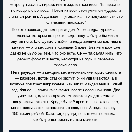
метро, у киоска с пирожками, и задают, казалось бы, простые,
но коварные вопросы. Потом из всей этой уличной мудрости
лепится рейтинг. А дальше — угадай-ка, что подумали эти сто
случайных прохожих?
Всё это происходит под приглядом Александра Гуревича —
человека, который не просто ведёт шоу, а будто бы живёт
внутри него. Его шутки, улыбки, иногда ироничные взгляды в
камеру — это как соль в хорошем блюде. Без него шоу уже
давно не было бы тем, что оно есть. Он — та самая нить, что
держит формат вместе, несмотря на годы и перемены
телеканалов.
Пять раундов — и каждый, как американские горки. Сначала
— разогрев, потом ставки растут, очки удваиваются, а в
воздухе повисает напряжение, как запах мандаринов в Новый
год. Финал — почти как экзамен после бессонной ночи. Два
участника, один за другим, стараются угадать самые
популярные ответы. Вроде бы всё просто — но как на зло,
мозг отказывается вспоминать очевидное. А ведь на кону —
150 тысяч рублей. Кажется, ерунда, но в момент финала —
как будто вся жизнь в этом моменте.