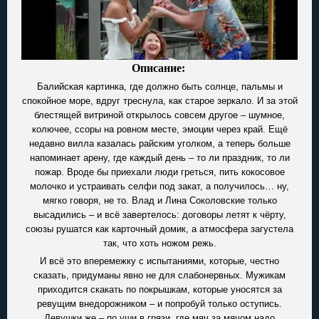
Описание:
Балийская картинка, где должно быть солнце, пальмы и
спокойное море, вдруг треснула, как старое зеркало. И за этой
блестящей витриной открылось совсем другое – шумное,
колючее, ссоры на ровном месте, эмоции через край. Ещё
недавно вилла казалась райским уголком, а теперь больше
напоминает арену, где каждый день – то ли праздник, то ли
пожар. Вроде бы приехали люди греться, пить кокосовое
молочко и устраивать селфи под закат, а получилось… ну,
мягко говоря, не то. Влад и Лина Соколовские только
высадились – и всё завертелось: договоры летят к чёрту,
союзы рушатся как карточный домик, а атмосфера загустела
так, что хоть ножом режь.
И всё это вперемежку с испытаниями, которые, честно
сказать, придуманы явно не для слабонервных. Мужикам
приходится скакать по покрышкам, которые уносятся за
ревущим внедорожником – и попробуй только оступись.
Девушки же – по уши в грязи, где мяч за мячом надо