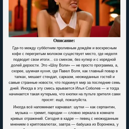
Описание:
Где-то между субботним проливным дождём и воскресным
кофе с перегретым молоком существует место, где неделя
подводит свои итоги... со смехом, без купюр и с изрядной
долей дерзости. Это «Шоу Воли» — не просто программа, а,
скорее, шумная кухня, где Павел Воля, как главный повар в
тапках, мешает стендап, сарказм, неожиданных гостей и
самые странные новости, что подкинул мир за последние семь
дней. Иногда в эту смесь врывается Илья Соболев — и тогда
начинается такая кутерьма, что кнопки на пульте зрителя сами
просят: ещё, пожалуйста.
Иногда всё напоминает карнавал: шутки — как серпантин,
музыка — гремит, пародии — словно зеркала в комнате
кривых отражений. Сегодня в кадре — певец с неожиданным
мнением о криптовалютах, завтра — бабушка из Воронежа, у