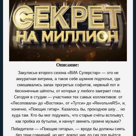
Описание:
Закулисье второго сезона «ВИА Суперстар» — это не
аккуратная витрина, а такое себе шумное подполье, где
смешивались запах прогретых софитов, нервный пот и
бесконечные шёпоты, от которых у любого заиграет глаз.
Сегодня в студии — участники тех самых коллективов: от
«Лесоповала» до «Востока», от «Тутси» до «RevoльveRS», и,
конечно, «Поющих гитар». Казалось бы, проходное шоу… но
куда там. Кто бы мог подумать, что старые счёты всплывут,
как пробка из бутылки, и начнут звенеть громче музыки?
Победители — «Поющие гитары», — вроде бы должны сиять
без тени сомнений, но нет: вокруг них до сих пор вьётся