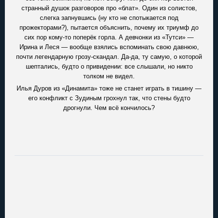
странный душок разговоров про «блат». Один из солистов,
слегка запнувшись (ну кто не спотыкается под
прожекторами?), пытается объяснить, почему их триумф до
сих пор кому-то поперёк горла. А девчонки из «Тутси» —
Ирина и Леся — вообще взялись вспоминать свою давнюю,
почти легендарную грозу-скандал. Да-да, ту самую, о которой
шептались, будто о привидении: все слышали, но никто
толком не видел.
Илья Дуров из «Динамита» тоже не станет играть в тишину —
его конфликт с Зудиным грохнул так, что стены будто
дрогнули. Чем всё кончилось?