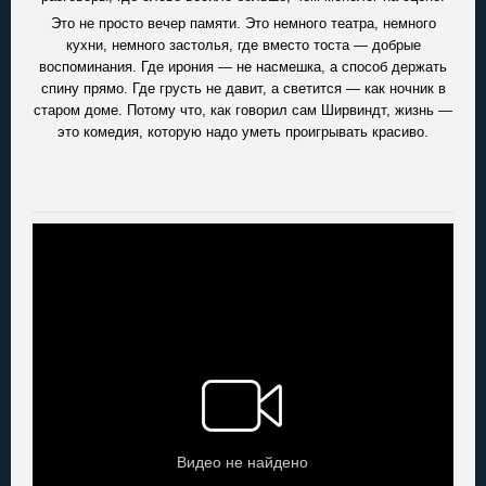
Это не просто вечер памяти. Это немного театра, немного
кухни, немного застолья, где вместо тоста — добрые
воспоминания. Где ирония — не насмешка, а способ держать
спину прямо. Где грусть не давит, а светится — как ночник в
старом доме. Потому что, как говорил сам Ширвиндт, жизнь —
это комедия, которую надо уметь проигрывать красиво.