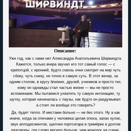
Описание:
Уже год, как с нами нет Александра Анатольевича Ширвиндта.
Кажется, только вчера звучал его тот самый голос — с
хрипотцой, с иронией, будто сквозь очки смотрит на мир чуть
сбоку, чуть снизу, но точно в самую суть. В этот вечер, за
одним столом, в кругу близких, друзей, учеников и просто тех,
кому он однажды стал частью жизни — мы не просто
вспоминаем. Мы пытаемся ухватить ту самую интонацию, ту
шутку, которая начиналась с паузы, как будто он раздумывал:
а стоит ли вообще это говорить?
Да, будет тепло. И местами больно — не без этого. Ну а как
иначе, когда за плечами у человека целая эпоха, запах кулис,
звук аплодисментов, щелчки портсигара в гримёрке и долгие
разговоры, где слово весило больше, чем монолог на сцене.