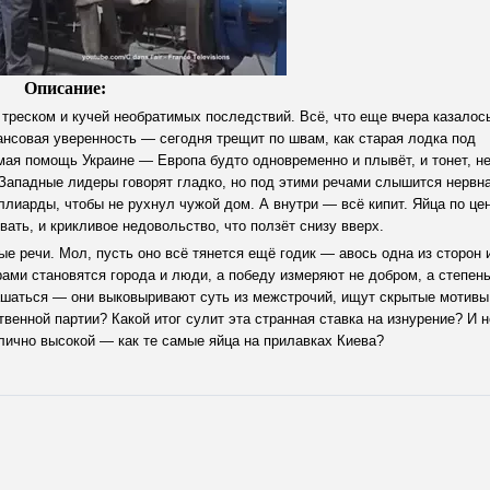
Описание:
треском и кучей необратимых последствий. Всё, что еще вчера казалос
нсовая уверенность — сегодня трещит по швам, как старая лодка под
мая помощь Украине — Европа будто одновременно и плывёт, и тонет, н
. Западные лидеры говорят гладко, но под этими речами слышится нервн
лиарды, чтобы не рухнул чужой дом. А внутри — всё кипит. Яйца по це
вать, и крикливое недовольство, что ползёт снизу вверх.
ые речи. Мол, пусть оно всё тянется ещё годик — авось одна из сторон 
рами становятся города и люди, а победу измеряют не добром, а степен
лашаться — они выковыривают суть из межстрочий, ищут скрытые мотивы
венной партии? Какой итог сулит эта странная ставка на изнурение? И н
илично высокой — как те самые яйца на прилавках Киева?