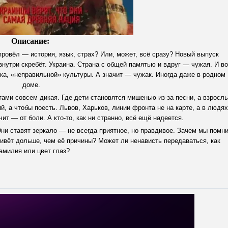
Описание:
провёл — история, язык, страх? Или, может, всё сразу? Новый выпуск
внутри скребёт. Украина. Страна с общей памятью и вдруг — чужая. И во
ыка, «неправильной» культуры. А значит — чужак. Иногда даже в родном
доме.
стами совсем дикая. Где дети становятся мишенью из-за песни, а взросл
й, а чтобы поесть. Львов, Харьков, линии фронта не на карте, а в людях
чит — от боли. А кто-то, как ни странно, всё ещё надеется.
Они ставят зеркало — не всегда приятное, но правдивое. Зачем мы помн
ивёт дольше, чем её причины? Может ли ненависть передаваться, как
амилия или цвет глаз?