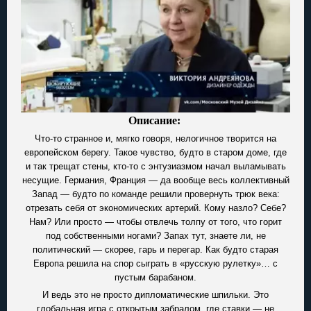
Описание:
Что-то странное и, мягко говоря, нелогичное творится на
европейском берегу. Такое чувство, будто в старом доме, где
и так трещат стены, кто-то с энтузиазмом начал выламывать
несущие. Германия, Франция — да вообще весь коллективный
Запад — будто по команде решили провернуть трюк века:
отрезать себя от экономических артерий. Кому назло? Себе?
Нам? Или просто — чтобы отвлечь толпу от того, что горит
под собственными ногами? Запах тут, знаете ли, не
политический — скорее, гарь и перегар. Как будто старая
Европа решила на спор сыграть в «русскую рулетку»… с
пустым барабаном.
И ведь это не просто дипломатические шпильки. Это
глобальная игра с открытым забралом, где ставки — не