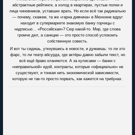
абстрактные рейтинги, а холод в квартирах, пустые полки и
лица чиновников, уставших врать. Но если всё так радикально
— почему, скажем, та же «гарна дивчина» в Мюнхене вдруг
находит в супермаркете знакомую банку горчицы с
надписью… «Российская»? Сюр какой-то. Мир, где слова
громче дел, а санкции — это просто способ успокоить
собственную совесть.
И вот ты сидишь, уткнувшись в новости, и думаешь: то ли это
фарс, то ли театр абсурда, где актёры давно забыли текст, но
всё ещё браво кланяются. А за кулисами — банки с
«неправильной» едой, контракты, которые «официально» не
существуют, и тонкая нить экономической зависимости,
которую не так-то просто порвать, как кажется на трибунах.