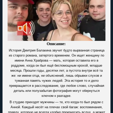
Описание:
История Дмитрия Балакина звучит будто вырванная страница
из старого романа, затертого временем. Он ищет женщину по
имени Анна Храброва — мать, которая оставила его в
роддоме, когда он был ещё беспомощным крохой, младше
месяца. Прошли годы, десятки лет, а пустота внутри всё та
же: ни имени отца, ни объяснений, лишь обрывки слухов и
туманная память чужих людей. Эта история то и дело
превращается в расследование, где любое слово, случайная
деталь или полузабытая фотография могут обернуться
ключом к разгадке.
В студию приходят мужчины — те, кто когда-то был рядом с
Анной. Каждый несёт на плечах свой багаж: воспоминания,
правду, которую не всегда удобно произносить вслух, а может