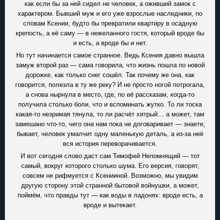
как если бы за ней сидел не человек, а оживший замок с
характером. Бывший муж и его уже взрослые наследники, по
словам Ксении, будто бы превратили квартиру в осадную
крепость, а её саму — в нежеланного гостя, который вроде бы
и есть, а вроде бы и нет.
Но тут начинается самое странное. Ведь Ксения давно вышла
замуж второй раз — сама говорила, что жизнь пошла по новой
дорожке, как только снег сошёл. Так почему же она, как
говорится, полезла в ту же реку? И не просто ногой потрогала,
а снова нырнула в место, где, по её рассказам, когда-то
получила столько боли, что и вспоминать жутко. То ли тоска
какая-то незримая тянула, то ли расчёт хитрый… а может, там
замешано что-то, чего она нам пока не договаривает — знаете,
бывает, человек умалчит одну маленькую деталь, а из-за неё
вся история переворачивается.
И вот сегодня слово даст сам Тимофей Непомнящий — тот
самый, вокруг которого столько шума. Его версия, говорят,
совсем не рифмуется с Ксенииной. Возможно, мы увидим
другую сторону этой странной бытовой войнушки, а может,
поймём, что правды тут — как воды в ладонях: вроде есть, а
вроде и вытекает.