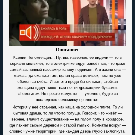
Описание:
Ксения Непомнящая… Ну, вы, наверное, её видели — то в
сериале мелькнёт, то в электричке вдруг запоёт так, что даже
самый заспанный пассажир голову поднимет. А в жизни она —
мама… да сколько там, целая орава детишек, честно уже
сбился со счёта. И вот эта вроде бы сильная, стойкая
женщина вдруг пишет нам почти дрожащими буквами:
«Помогите». Не просто жалуется — умоляет, будто за
последнюю соломинку цепляется.
История у неё странная, как каша на холодной плите. То ли
бытовая драма, то ли что-то погуще. Говорит, что живёт —
вернее, влачит существование — на голом полу в коридоре,
где пахнет сырым деревом и старой пылью. Комнаты вокруг —
словно чужие территории, где каждая дверь глухо захлопнута,