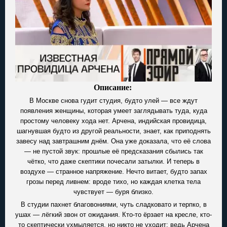
Описание:
В Москве снова гудит студия, будто улей — все ждут
появления женщины, которая умеет заглядывать туда, куда
простому человеку хода нет. Арчена, индийская провидица,
шагнувшая будто из другой реальности, знает, как приподнять
завесу над завтрашним днём. Она уже доказала, что её слова
— не пустой звук: прошлые её предсказания сбылись так
чётко, что даже скептики почесали затылки. И теперь в
воздухе — странное напряжение. Нечто витает, будто запах
грозы перед ливнем: вроде тихо, но каждая клетка тела
чувствует — буря близко.
В студии пахнет благовониями, чуть сладковато и терпко, в
ушах — лёгкий звон от ожидания. Кто-то ёрзает на кресле, кто-
то скептически ухмыляется, но никто не уходит: ведь Арчена