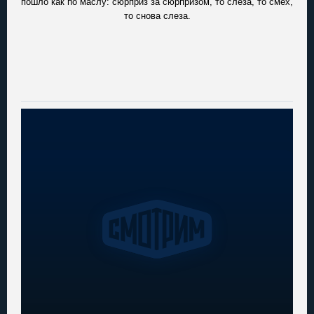
пошло как по маслу: сюрприз за сюрпризом, то слеза, то смех,
то снова слеза.