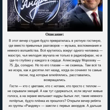
Описание:
В этот вечер студия будто превратилась в уютную гостиную,
где вместо привычных разговоров — музыка, воспоминания и
немного волшебства. Всё крутилось вокруг одного человека —
маэстро, чья мелодия звучала не только в радиоэфирах, но и
где-то глубоко у каждого в сердце. Александру Морозову —
75. Да, солидно. Но по его глазам — не скажешь. Там всё та
же искра, как и десятки лет назад, когда он сочинял те самые
песни, под которые влюблялись, расставались,
возвращались.
Гости — кто с цветами, кто с нотами, кто просто с теплом —
не скрывали эмоций. А как тут сдержаться, если звучат живые
голоса, а на экране мелькают кадры былых лет, такие немного
потёртые, будто плёнка из прошлого? Открыли вечер ребята
из группы «Рандеву» — зажгли с первых аккордов. А дальше