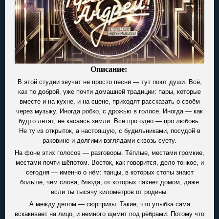
Описание:
В этой студии звучат не просто песни — тут поют души. Всё,
как по доброй, уже почти домашней традиции: пары, которые
вместе и на кухне, и на сцене, приходят рассказать о своём
через музыку. Иногда робко, с дрожью в голосе. Иногда — как
будто летят, не касаясь земли. Всё про одно — про любовь.
Не ту из открыток, а настоящую, с будильниками, посудой в
раковине и долгими взглядами сквозь суету.
На фоне этих голосов — разговоры. Тёплые, местами громкие,
местами почти шёпотом. Восток, как говорится, дело тонкое, и
сегодня — именно о нём: танцы, в которых стопы знают
больше, чем слова; блюда, от которых пахнет домом, даже
если ты тысячу километров от родины.
А между делом — сюрпризы. Такие, что улыбка сама
вскакивает на лицо, и немного щемит под рёбрами. Потому что