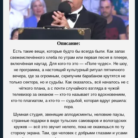
Описание:
Есть такие вещи, которые будто бы всегда были. Как запах
свежеиспечённого хлеба по утрам или первая песня в плеере,
включённая наугад. Для кого-то это — «Поле чудес». Не шоу,
не программа, а настоящий культурный ритуал пятничного
вечера, где за огромным, скрипучим барабаном крутятся не
только сектора, но и судьбы. Как оказалось, всё началось не с
чёткого плана, а с почти случайного взгляда в чужой
телевизор за океаном — кто-то называет это вдохновением,
кто-то плагиатом, а кто-то — судьбой, которая вдруг решила:
пора.
Шумная студия, звенящие аплодисменты, неловкие паузы,
странные подарки в виде тульских самоваров и вологодских
кружев — всё это звучит нелепо, пока не окажешься по ту
сторону экрана. Там, где человек с добрыми глазами и усами