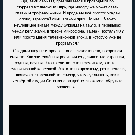
(да, теми самыми) превращается в проводника по
сюрреалистическому миру, где мясорубка может стать
главным трофеем жизни. И вроде бы всё просто: угадай
слово, заработай очки, возьми приз. Но нет... Что-то
неуловимое витает между буквами на табло, в перерывах
между репликами, в треске микрофона. Тайна? Ностальгия?
Или просто магия телевизионной эпохи, в которую уже не
прорваться?
С годами шоу не старело — оно… закостенело, в хорошем
смысле. Как застеклённая реликвия из девяностых: странная,
родная, вечная. Кто-то считает это пережитком, кто-то —
телевизионной классикой. А кто-то по-прежнему, раз в неделю,
включает старенький телевизор, чтобы услышать, как в
четвёртой студии Останкино раздаётся знакомое: «Крутите
барабан!»...