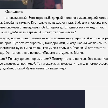
Описание:
й — телевизионный. Этот странный, добрый и слегка сумасшедший балаг
ак барабан в студии. Кто только не выходил туда: бабушки с караваями,
милиционеры с анекдотами. От Владика до Владивостока — едут, поют,
висит судьба всей страны. А может, так оно и есть?
ри тура, потом финал, потом — если повезёт — суперигра. А если ещё р
не приз. Тут пахнет пирогами, мандаринами, иногда новым костюмом из
вспоминают буквы и поют так, как умеют только в России. И вот стоит он
ще. Ус, голос, и это вечное: «Письмо в студию!». Магия.
ает? Почему до сих пор смотрим? Потому что это не игра. Это наше. Ка
 загадки, а про людей. Тут и сказка, и ярмарка, и театр, и немного дом.
гадайте, с какой буквы начнётся ваше чудо.