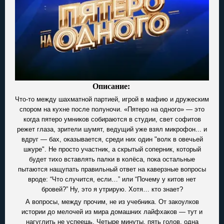
Описание:
Что-то между шахматной партией, игрой в мафию и дружеским
спором на кухне после полуночи. «Пятеро на одного» — это
когда пятеро умников собираются в студии, свет софитов
режет глаза, зрители шумят, ведущий уже взял микрофон... и
вдруг — бах, оказывается, среди них один "волк в овечьей
шкуре". Не просто участник, а скрытый соперник, который
будет тихо вставлять палки в колёса, пока остальные
пытаются нащупать правильный ответ на каверзные вопросы
вроде: “Что случится, если…” или “Почему у китов нет
бровей?” Ну, это я утрирую. Хотя… кто знает?
А вопросы, между прочим, не из учебника. От закоулков
истории до мелочей из мира домашних лайфхаков — тут и
нагуглить не успеешь. Четыре минуты, пять голов, одна