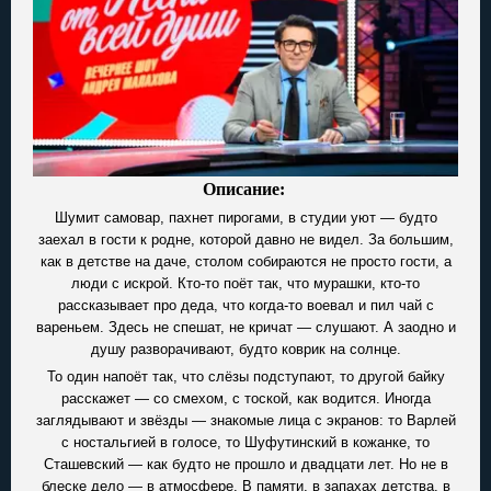
Описание:
Шумит самовар, пахнет пирогами, в студии уют — будто
заехал в гости к родне, которой давно не видел. За большим,
как в детстве на даче, столом собираются не просто гости, а
люди с искрой. Кто-то поёт так, что мурашки, кто-то
рассказывает про деда, что когда-то воевал и пил чай с
вареньем. Здесь не спешат, не кричат — слушают. А заодно и
душу разворачивают, будто коврик на солнце.
То один напоёт так, что слёзы подступают, то другой байку
расскажет — со смехом, с тоской, как водится. Иногда
заглядывают и звёзды — знакомые лица с экранов: то Варлей
с ностальгией в голосе, то Шуфутинский в кожанке, то
Сташевский — как будто не прошло и двадцати лет. Но не в
блеске дело — в атмосфере. В памяти, в запахах детства, в