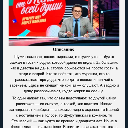
Описание:
Шумит самовар, пахнет пирогами, в студии уют — будто
заехал в гости к родне, которой давно не видел. За большим,
как в детстве на даче, столом собираются не просто гости, а
люди с искрой. Кто-то поёт так, что мурашки, кто-то
рассказывает про деда, что когда-то воевал и пил чай с
вареньем. Здесь не спешат, не кричат — слушают. А заодно и
душу разворачивают, будто коврик на солнце.
То один напоёт так, что слёзы подступают, то другой байку
расскажет — со смехом, с тоской, как водится. Иногда
заглядывают и звёзды — знакомые лица с экранов: то Варлей
с ностальгией в голосе, то Шуфутинский в кожанке, то
Сташевский — как будто не прошло и двадцати лет. Но не в
блеске дело — в атмосфере. В памяти, в запахах детства, в