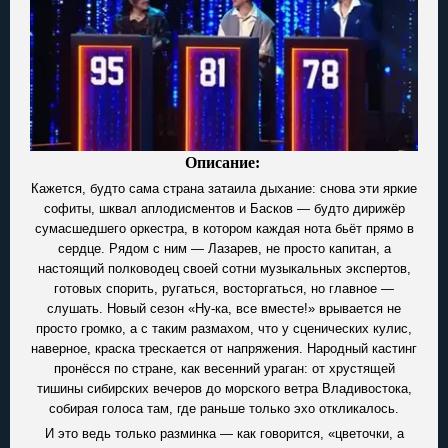
Описание:
Кажется, будто сама страна затаила дыхание: снова эти яркие
софиты, шквал аплодисментов и Басков — будто дирижёр
сумасшедшего оркестра, в котором каждая нота бьёт прямо в
сердце. Рядом с ним — Лазарев, не просто капитан, а
настоящий полководец своей сотни музыкальных экспертов,
готовых спорить, ругаться, восторгаться, но главное —
слушать. Новый сезон «Ну-ка, все вместе!» врывается не
просто громко, а с таким размахом, что у сценических кулис,
наверное, краска трескается от напряжения. Народный кастинг
пронёсся по стране, как весенний ураган: от хрустящей
тишины сибирских вечеров до морского ветра Владивостока,
собирая голоса там, где раньше только эхо откликалось.
И это ведь только разминка — как говорится, «цветочки, а