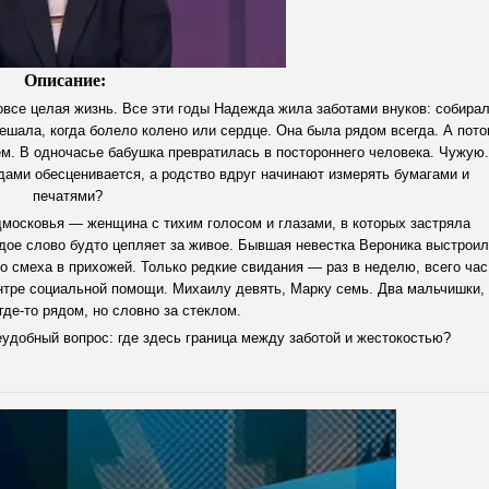
Описание:
овсе целая жизнь. Все эти годы Надежда жила заботами внуков: собира
тешала, когда болело колено или сердце. Она была рядом всегда. А пото
м. В одночасье бабушка превратилась в постороннего человека. Чужую.
дами обесценивается, а родство вдруг начинают измерять бумагами и
печатями?
осковья — женщина с тихим голосом и глазами, в которых застряла
ждое слово будто цепляет за живое. Бывшая невестка Вероника выстроил
ого смеха в прихожей. Только редкие свидания — раз в неделю, всего час
ентре социальной помощи. Михаилу девять, Марку семь. Два мальчишки,
где-то рядом, но словно за стеклом.
еудобный вопрос: где здесь граница между заботой и жестокостью?