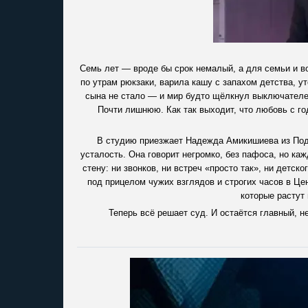
Семь лет — вроде бы срок немалый, а для семьи и в
по утрам рюкзаки, варила кашу с запахом детства, у
сына не стало — и мир будто щёлкнул выключателе
Почти лишнюю. Как так выходит, что любовь с го
В студию приезжает Надежда Амикишиева из Подм
усталость. Она говорит негромко, без пафоса, но ка
стену: ни звонков, ни встреч «просто так», ни детск
под прицелом чужих взглядов и строгих часов в Ц
которые растут 
Теперь всё решает суд. И остаётся главный, н