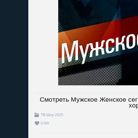
Смотреть Мужское Женское сег
хо
ТВ-Шоу 2025
0.0
/
0