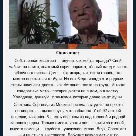
Описание:
Собственная квартира — звучит как мечта, правда? Свой
чайник на плите, знакомый скрип паркета, тёплый плед и запах
яблочного пирога. Дом — как якорь, как тихая гавань, где
можно спрятаться от бури. Но вот беда: иногда эти родные
стены начинают давить, как бетонная плита на грудь. И тогда
квадратные метры превращаются не в дом, а в клетку.
Холодную, душную, с замками, которые давно не от души.
Светлана Сергеева из Москвы пришла в студию не просто
поговорить — выплеснуть, что наболело. У её 92-летней
соседки, казалось бы, есть всё: крыша над головой и родной
человек рядом. Только вместо чашки чая — крики за стеной,
вместо помощи — грубость, унижение, страх. Внук. Сорок лет
— и ни стыда, ни совести. Бабушке некуда деться: по