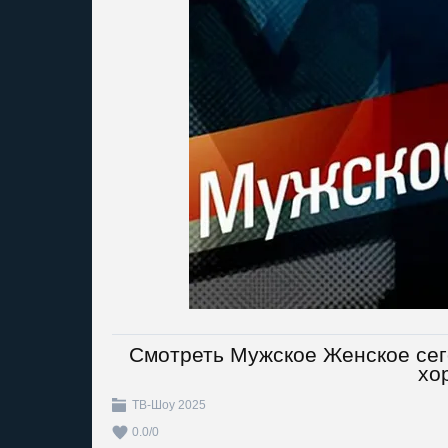
Смотреть Мужское Женское сег
хо
ТВ-Шоу 2025
0.0
/
0