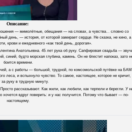
Описание:
тношения — мимолётные, обещания — на словах, а чувства... словно со
йный день, — история, от которой замирает сердце. Не сказка, не кино, а
и, крови и ежедневного «как твой день, дорогая».
лентина Анатольевна. 45 лет рука об руку. Сапфировая свадьба — звуч
ий, синий, будто морская глубина, камень. Он не блестит напоказ, зато н
боится времени.
ечей, а с работы — большой, трудной, по комсомольской путёвке на БАМ
о леса, и вспыхнуло чувство. То самое, настоящее, которое не кричит,
 за руку в трудную минуту.
 Просто рассказывают. Как жили, как любили, как терпели и берегли. У н
то хочется вдруг поверить: и у нас получится. Потому что бывает — по-
настоящему.